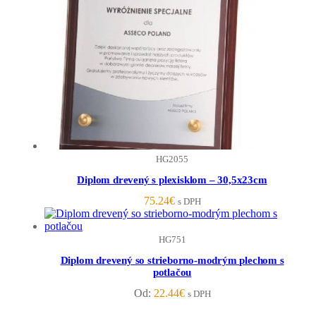
HG2055
Diplom drevený s plexisklom – 30,5x23cm
75.24
€
s DPH
HG751
Diplom drevený so strieborno-modrým plechom s
potlačou
Od:
22.44
€
s DPH