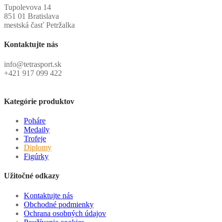
Tupolevova 14
851 01 Bratislava
mestská časť Petržalka
Kontaktujte nás
info@tetrasport.sk
+421 917 099 422
Kategórie produktov
Poháre
Medaily
Trofeje
Diplomy
Figúrky
Užitočné odkazy
Kontaktujte nás
Obchodné podmienky
Ochrana osobných údajov