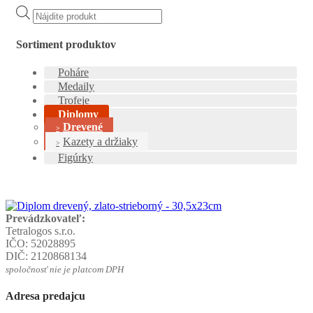
Products
search
Sortiment produktov
Poháre
Medaily
Trofeje
Diplomy
Drevené
Kazety a držiaky
Figúrky
Prevádzkovateľ:
Tetralogos s.r.o.
IČO: 52028895
DIČ: 2120868134
spoločnosť nie je platcom DPH
Adresa predajcu