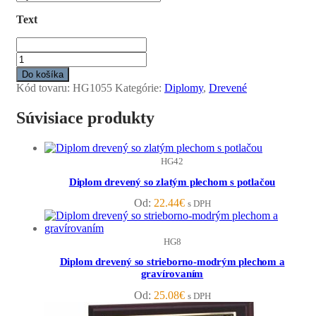
Text
množstvo
Diplom
Do košíka
drevený,
Kód tovaru:
HG1055
Kategórie:
Diplomy
,
Drevené
zlato-
strieborný
Súvisiace produkty
-
30,5x23cm
HG42
Diplom drevený so zlatým plechom s potlačou
Od:
22.44
€
s DPH
HG8
Diplom drevený so strieborno-modrým plechom a
gravírovaním
Od:
25.08
€
s DPH