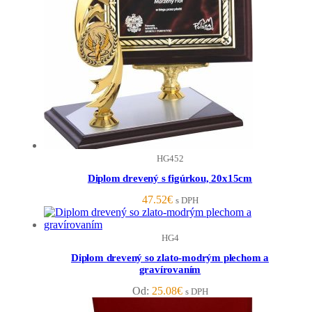
HG452
Diplom drevený s figúrkou, 20x15cm
47.52
€
s DPH
HG4
Diplom drevený so zlato-modrým plechom a
gravírovaním
Od:
25.08
€
s DPH