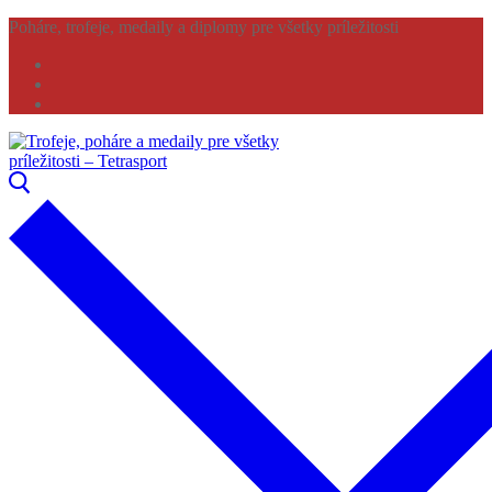
Preskočiť
Menu
Zavrieť
Poháre, trofeje, medaily a diplomy pre všetky príležitosti
na
obsah