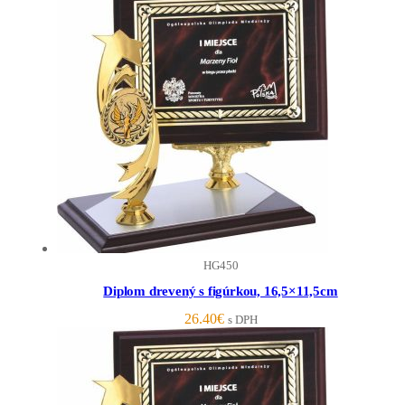
HG450
Diplom drevený s figúrkou, 16,5×11,5cm
26.40
€
s DPH