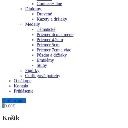
Connect+ line
Diplomy
Drevené
Kazety a držiaky
Medaily
Tématické
Priemer 4cm a menej
Priemer 4,5cm
Priemer 5cm
Priemer 7cm a viac
Púzdra a držiaky
Emblémy
Stuhy
Figúrky
Curlingové potreby
O nákupe
Kontakt
Prihlásenie
Curling shop
0
0.00
€
Košík