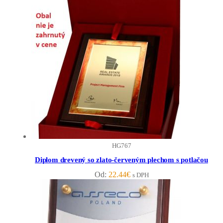
HG767
Diplom drevený so zlato-červeným plechom s potlačou
Od:
22.44
€
s DPH