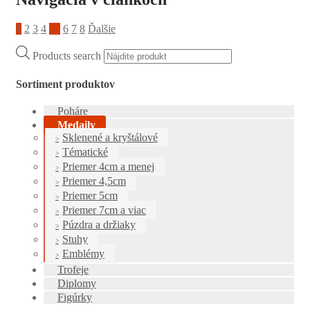
1
2
3
4
…
6
7
8
Ďalšie
Products search
Sortiment produktov
Poháre
Medaily
Sklenené a kryštálové
Tématické
Priemer 4cm a menej
Priemer 4,5cm
Priemer 5cm
Priemer 7cm a viac
Púzdra a držiaky
Stuhy
Emblémy
Trofeje
Diplomy
Figúrky