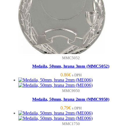
MMC5052
Medaila, 50mm, hrana 3mm (MMC5052)
0.86
€
s DPH
MMC9950
Medaila, 50mm, hrana 2mm (MMC9950)
0.79
€
s DPH
MMC1750