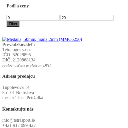
Podľa ceny
Filter
Prevádzkovateľ:
Tetralogos s.r.o.
IČO: 52028895
DIČ: 2120868134
spoločnosť nie je platcom DPH
Adresa predajcu
Tupolevova 14
851 01 Bratislava
mestská časť Petržalka
Kontaktujte nás
info@tetrasport.sk
+421 917 099 422