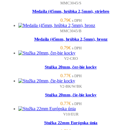
MMC3045/S
Medaila (45mm, hrúbka 2,5mm), striebro
0.79
€
s DPH
MMC3045/B
Medaila (45mm, hrúbka 2,5mm), bronz
0.79
€
s DPH
V2-CRO
Stužka 20mm, čer-bie kocky
0.77
€
s DPH
V2-BK/W/BK
Stužka 20mm, čie-bie kocky
0.77
€
s DPH
V10/EUR
Stužka 22mm Európska únia