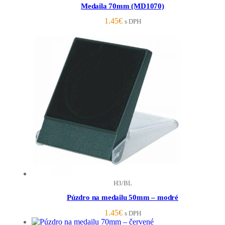
Medaila 70mm (MD1070)
1.45
€
s DPH
H3/BL
Púzdro na medailu 50mm – modré
1.45
€
s DPH