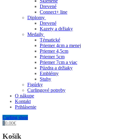
Sklenené
Drevené
Connect+ line
Diplomy
Drevené
Kazety a držiaky
Medaily
Tématické
Priemer 4cm a menej
Priemer 4,5cm
Priemer 5cm
Priemer 7cm a viac
Púzdra a držiaky
Emblémy
Stuhy
Figúrky
Curlingové potreby
O nákupe
Kontakt
Prihlásenie
Curling shop
0
0.00
€
Košík