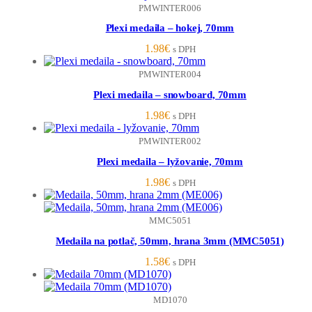
PMWINTER006
Plexi medaila – hokej, 70mm
1.98
€
s DPH
PMWINTER004
Plexi medaila – snowboard, 70mm
1.98
€
s DPH
PMWINTER002
Plexi medaila – lyžovanie, 70mm
1.98
€
s DPH
MMC5051
Medaila na potlač, 50mm, hrana 3mm (MMC5051)
1.58
€
s DPH
MD1070