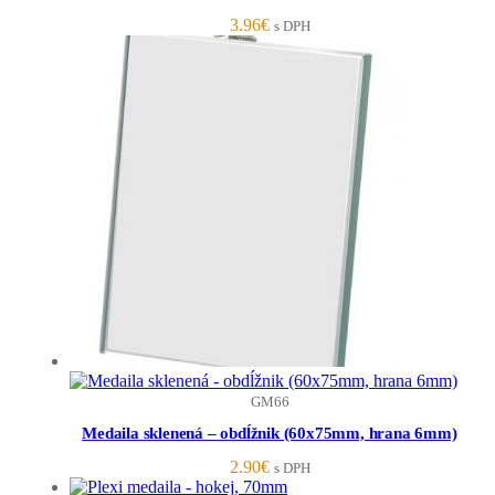
3.96
€
s DPH
GM66
Medaila sklenená – obdĺžnik (60x75mm, hrana 6mm)
2.90
€
s DPH