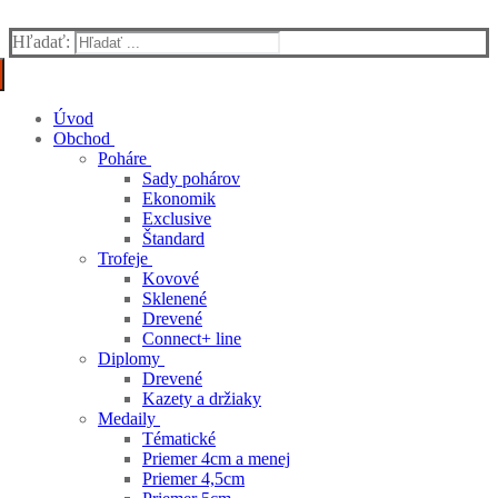
Hľadať:
Úvod
Obchod
Poháre
Sady pohárov
Ekonomik
Exclusive
Štandard
Trofeje
Kovové
Sklenené
Drevené
Connect+ line
Diplomy
Drevené
Kazety a držiaky
Medaily
Tématické
Priemer 4cm a menej
Priemer 4,5cm