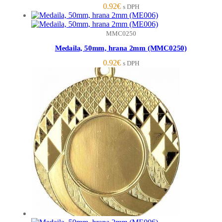
0.92
€
s DPH
MMC0250
Medaila, 50mm, hrana 2mm (MMC0250)
0.92
€
s DPH