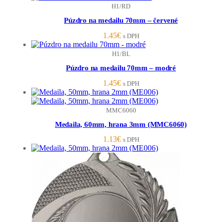
H1/RD
Púzdro na medailu 70mm – červené
1.45
€
s DPH
H1/BL
Púzdro na medailu 70mm – modré
1.45
€
s DPH
MMC6060
Medaila, 60mm, hrana 3mm (MMC6060)
1.13
€
s DPH