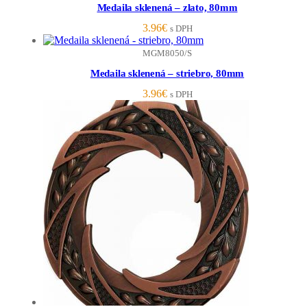
Medaila sklenená – zlato, 80mm
3.96
€
s DPH
MGM8050/S
Medaila sklenená – striebro, 80mm
3.96
€
s DPH