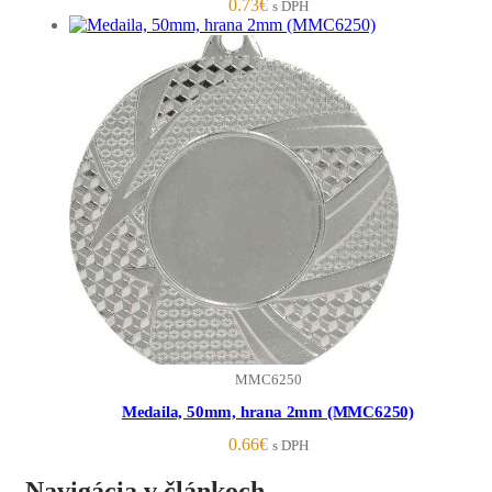
0.73
€
s DPH
MMC6250
Medaila, 50mm, hrana 2mm (MMC6250)
0.66
€
s DPH
Navigácia v článkoch