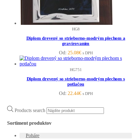
HG8
Diplom drevený so strieborno-modrým plechom a
gravírovaním
Od:
25.08
€
s DPH
HG751
Diplom drevený so strieborno-modrým plechom s
potlačou
Od:
22.44
€
s DPH
Products search
Sortiment produktov
Poháre