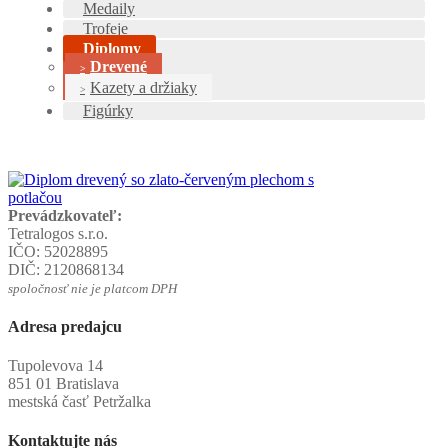
Medaily
Trofeje
Diplomy
Drevené
Kazety a držiaky
Figúrky
Prevádzkovateľ:
Tetralogos s.r.o.
IČO: 52028895
DIČ: 2120868134
spoločnosť nie je platcom DPH
Adresa predajcu
Tupolevova 14
851 01 Bratislava
mestská časť Petržalka
Kontaktujte nás