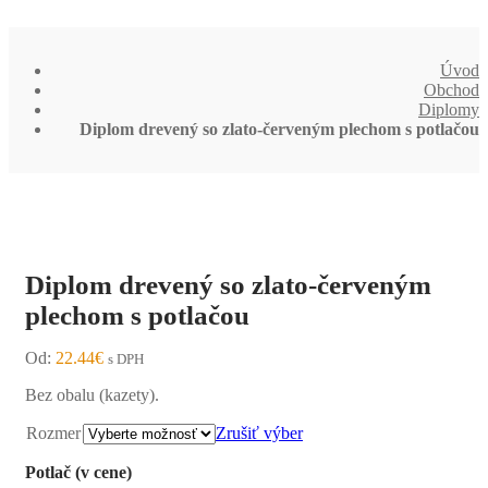
Úvod
Obchod
Diplomy
Diplom drevený so zlato-červeným plechom s potlačou
Diplom drevený so zlato-červeným
plechom s potlačou
Od:
22.44
€
s DPH
Bez obalu (kazety).
Rozmer
Zrušiť výber
Potlač (v cene)