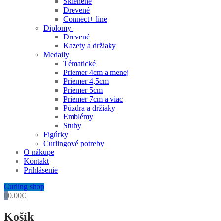
Sklenené
Drevené
Connect+ line
Diplomy
Drevené
Kazety a držiaky
Medaily
Tématické
Priemer 4cm a menej
Priemer 4,5cm
Priemer 5cm
Priemer 7cm a viac
Púzdra a držiaky
Emblémy
Stuhy
Figúrky
Curlingové potreby
O nákupe
Kontakt
Prihlásenie
Curling shop
0
0.00
€
Košík