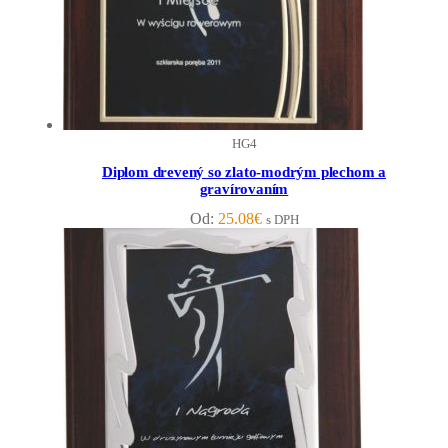
HG4
Diplom drevený so zlato-modrým plechom a
gravírovaním
Od:
25.08
€
s DPH