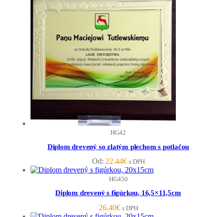
HG42
Diplom drevený so zlatým plechom s potlačou
Od:
22.44
€
s DPH
HG450
Diplom drevený s figúrkou, 16,5×11,5cm
26.40
€
s DPH