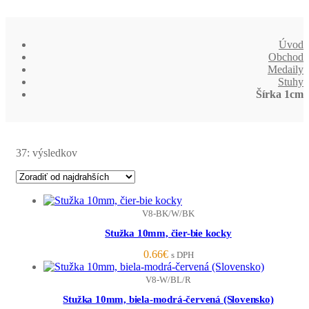
Úvod
Obchod
Medaily
Stuhy
Šírka 1cm
37: výsledkov
V8-BK/W/BK
Stužka 10mm, čier-bie kocky
0.66
€
s DPH
V8-W/BL/R
Stužka 10mm, biela-modrá-červená (Slovensko)