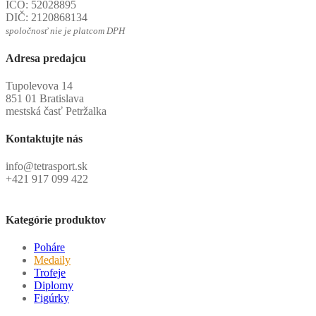
IČO: 52028895
DIČ: 2120868134
spoločnosť nie je platcom DPH
Adresa predajcu
Tupolevova 14
851 01 Bratislava
mestská časť Petržalka
Kontaktujte nás
info@tetrasport.sk
+421 917 099 422
Kategórie produktov
Poháre
Medaily
Trofeje
Diplomy
Figúrky