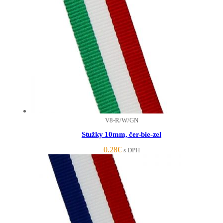
V8-R/W/GN
Stužky 10mm, čer-bie-zel
0.28
€
s DPH