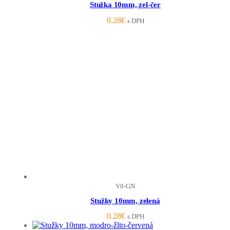
Stužka 10mm, zel-čer
0.28
€
s DPH
V8-GN
Stužky 10mm, zelená
0.28
€
s DPH