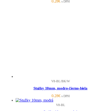
0.28
€
s DPH
V8-BL/BK/W
Stužky 10mm, modro-čierno-biela
0.28
€
s DPH
V8-BL