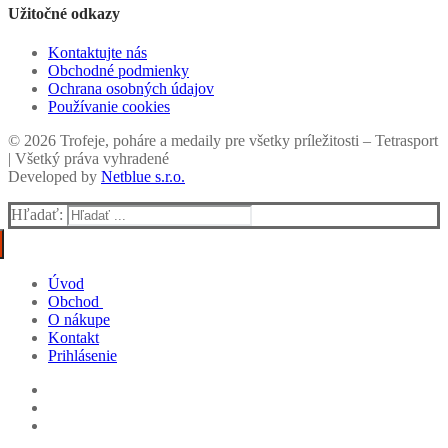
Užitočné odkazy
Kontaktujte nás
Obchodné podmienky
Ochrana osobných údajov
Používanie cookies
© 2026 Trofeje, poháre a medaily pre všetky príležitosti – Tetrasport
| Všetký práva vyhradené
Developed by
Netblue s.r.o.
Hľadať:
Úvod
Obchod
O nákupe
Poháre
Kontakt
Trofeje
Sady pohárov
Prihlásenie
Diplomy
Ekonomik
Kovové
Medaily
Exclusive
Sklenené
Drevené
Figúrky
Štandard
Drevené
Kazety a držiaky
Tématické
Curlingové potreby
Connect+ line
Priemer 4cm a menej
Priemer 4,5cm
Priemer 5cm