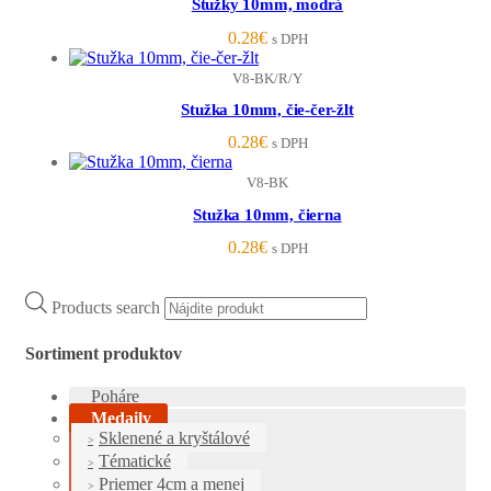
Stužky 10mm, modrá
0.28
€
s DPH
V8-BK/R/Y
Stužka 10mm, čie-čer-žlt
0.28
€
s DPH
V8-BK
Stužka 10mm, čierna
0.28
€
s DPH
Products search
Sortiment produktov
Poháre
Medaily
Sklenené a kryštálové
Tématické
Priemer 4cm a menej