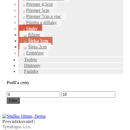
Priemer 4,5cm
Priemer 5cm
Priemer 7cm a viac
Púzdra a držiaky
Stuhy
Rôzne
Šírka 1cm
Šírka 2cm
Emblémy
Trofeje
Diplomy
Figúrky
Podľa ceny
Filter
Prevádzkovateľ:
Tetralogos s.r.o.