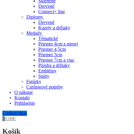
Sklenené
Drevené
Connect+ line
Diplomy
Drevené
Kazety a držiaky
Medaily
Tématické
Priemer 4cm a menej
Priemer 4,5cm
Priemer 5cm
Priemer 7cm a viac
Púzdra a držiaky
Emblémy
Stuhy
Figúrky
Curlingové potreby
O nákupe
Kontakt
Prihlásenie
Curling shop
0
0.00
€
Košík