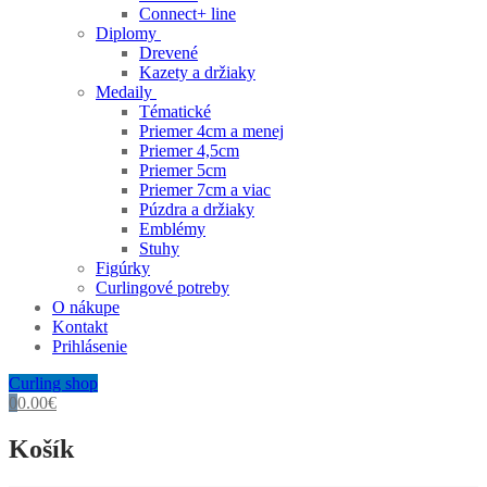
Connect+ line
Diplomy
Drevené
Kazety a držiaky
Medaily
Tématické
Priemer 4cm a menej
Priemer 4,5cm
Priemer 5cm
Priemer 7cm a viac
Púzdra a držiaky
Emblémy
Stuhy
Figúrky
Curlingové potreby
O nákupe
Kontakt
Prihlásenie
Curling shop
0
0.00
€
Košík