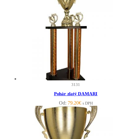
3131
Pohár zlatý DAMARI
Od:
79.20
€
s DPH