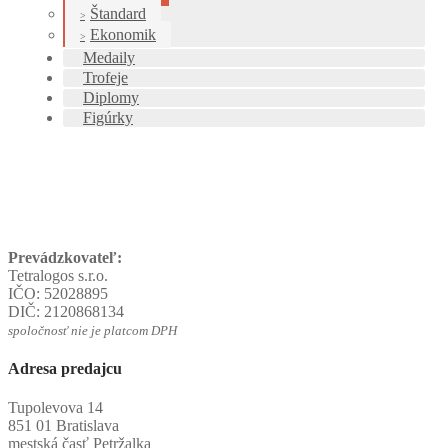
Štandard
Ekonomik
Medaily
Trofeje
Diplomy
Figúrky
Prevádzkovateľ:
Tetralogos s.r.o.
IČO: 52028895
DIČ: 2120868134
spoločnosť nie je platcom DPH
Adresa predajcu
Tupolevova 14
851 01 Bratislava
mestská časť Petržalka