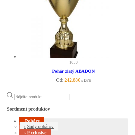
1050
Pohár zlatý ABADON
Od:
242.88
€
s DPH
Products
search
Sortiment produktov
Poháre
Sady pohárov
Exclusive