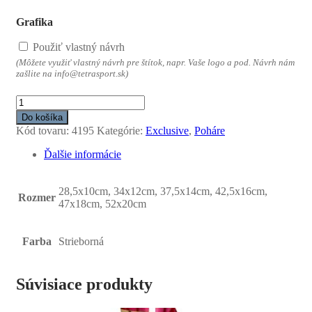
Grafika
Použiť vlastný návrh
(Môžete využiť vlastný návrh pre štítok, napr. Vaše logo a pod. Návrh nám
zašlite na info@tetrasport.sk)
množstvo
Pohár
Do košíka
strieborný
Kód tovaru:
4195
Kategórie:
Exclusive
,
Poháre
FALKOS
Ďalšie informácie
28,5x10cm, 34x12cm, 37,5x14cm, 42,5x16cm,
Rozmer
47x18cm, 52x20cm
Farba
Strieborná
Súvisiace produkty