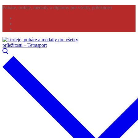
Preskočiť
Menu
Zavrieť
Poháre, trofeje, medaily a diplomy pre všetky príležitosti
na
obsah