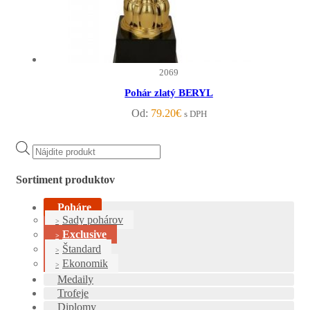
2069
Pohár zlatý BERYL
Od:
79.20
€
s DPH
Products
search
Sortiment produktov
Poháre
Sady pohárov
Exclusive
Štandard
Ekonomik
Medaily
Trofeje
Diplomy