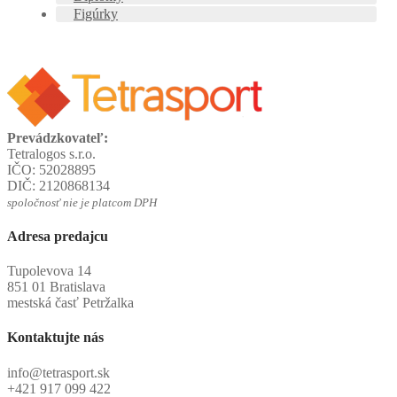
Figúrky
Prevádzkovateľ:
Tetralogos s.r.o.
IČO: 52028895
DIČ: 2120868134
spoločnosť nie je platcom DPH
Adresa predajcu
Tupolevova 14
851 01 Bratislava
mestská časť Petržalka
Kontaktujte nás
info@tetrasport.sk
+421 917 099 422