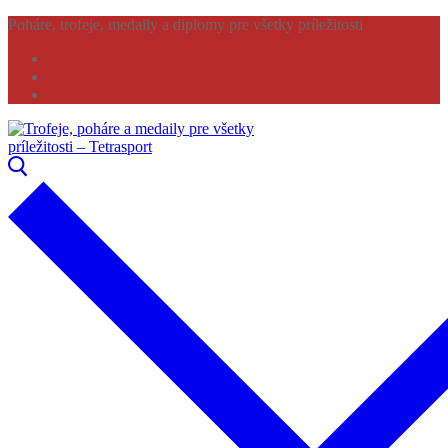
Preskočiť
Menu
Zavrieť
Poháre, trofeje, medaily a diplomy pre všetky príležitosti
na
obsah