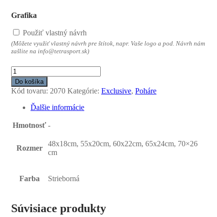
Grafika
Použiť vlastný návrh
(Môžete využiť vlastný návrh pre štítok, napr. Vaše logo a pod. Návrh nám
zašlite na info@tetrasport.sk)
množstvo
Pohár
Do košíka
strieborný
Kód tovaru:
2070
Kategórie:
Exclusive
,
Poháre
BIZMUT
Ďalšie informácie
Hmotnosť
-
48x18cm, 55x20cm, 60x22cm, 65x24cm, 70×26
Rozmer
cm
Farba
Strieborná
Súvisiace produkty