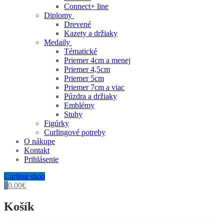
Connect+ line
Diplomy
Drevené
Kazety a držiaky
Medaily
Tématické
Priemer 4cm a menej
Priemer 4,5cm
Priemer 5cm
Priemer 7cm a viac
Púzdra a držiaky
Emblémy
Stuhy
Figúrky
Curlingové potreby
O nákupe
Kontakt
Prihlásenie
Curling shop
0
0.00
€
Košík